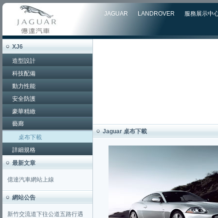
JAGUAR
LANDROVER
服務展示中
XJ6
造型設計
科技配備
動力性能
安全防護
豪華精緻
藝廊
Jaguar 桌布下載
桌布下載
詳細規格
最新文章
億達汽車網站上線
網站公告
新竹交流道下往公道五路行遇