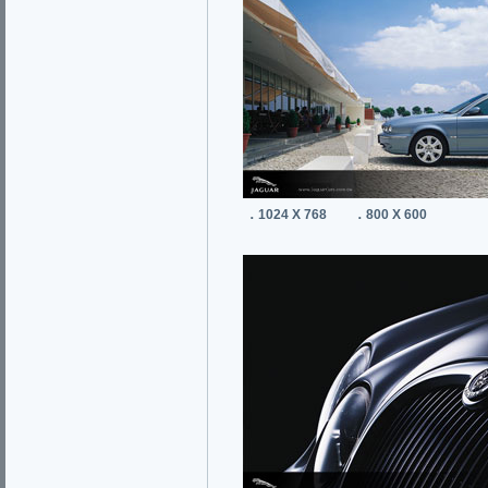
．1024 X 768
．800 X 600