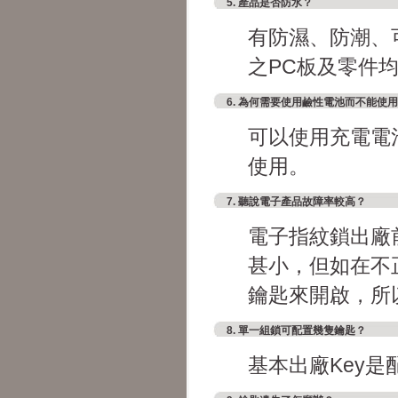
5. 產品是否防水？
有防濕、防潮、
之PC板及零件
6. 為何需要使用鹼性電池而不能使
可以使用充電電
使用。
7. 聽說電子產品故障率較高？
電子指紋鎖出廠
甚小，但如在不
鑰匙來開啟，所
8. 單一組鎖可配置幾隻鑰匙？
基本出廠Key