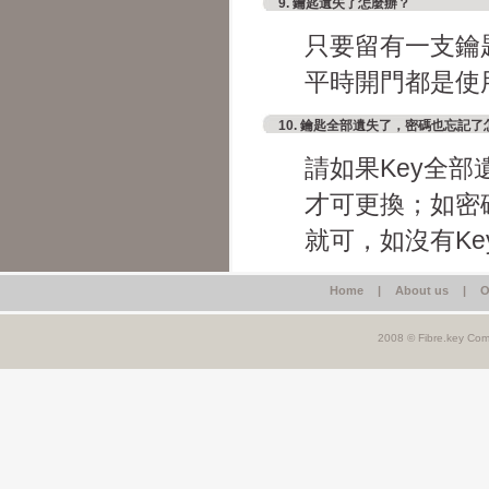
9. 鑰匙遺失了怎麼辦？
只要留有一支鑰
平時開門都是使
10. 鑰匙全部遺失了，密碼也忘記
請如果Key全
才可更換；如密
就可，如沒有K
Home
|
About us
|
O
2008 © Fibre.key Comp